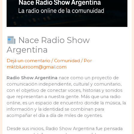
Nace Radio Show
Argentina
Dejá un comentario
/
Comunidad
/ Por
mktblueroom@gmail.com
Radio Show Argentina
nace como un proyecto de
comunicación independiente, cultural y comunitario,
con el objetivo de conectar voces, historias y sonidos
que representan a nuestra gente. Más que una radio
online, es un espacio de encuentro donde la música, la
información y la identidad se combinan para
acompañar el día a día de miles de oyentes.
Desde sus inicios, Radio Show Argentina fue pensada